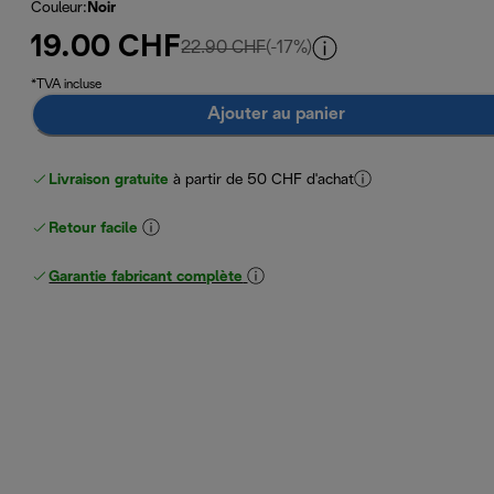
Couleur
:
Noir
19.00 CHF
prix original 22.90 CHF
22.90 CHF
(-17%)
*TVA incluse
Ajouter au panier
Livraison gratuite
à partir de 50 CHF d'achat
Retour facile
Garantie fabricant complète