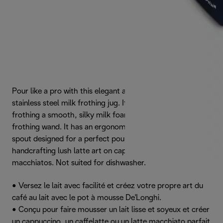
Pour like a pro with this elegant and stylish black matte
stainless steel milk frothing jug. It is perfectly designed for
frothing a smooth, silky milk foam using any type of
frothing wand. It has an ergonomic handle and a V-shape
spout designed for a perfect pour-control, ideal for
handcrafting lush latte art on cappuccinos, flat white and
macchiatos. Not suited for dishwasher.
• Versez le lait avec facilité et créez votre propre art du
café au lait avec le pot à mousse De'Longhi.
• Conçu pour faire mousser un lait lisse et soyeux et créer
un cappuccino, un caffelatte ou un latte macchiato parfait.