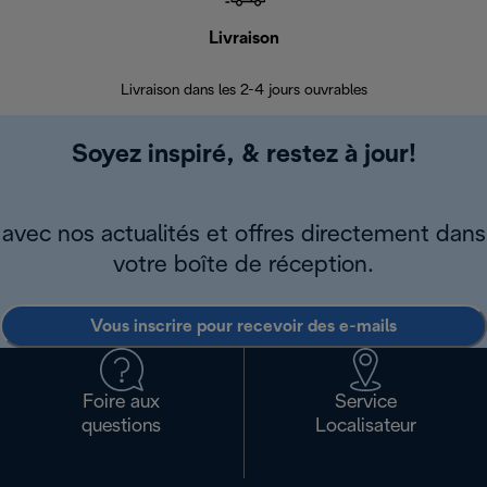
Livraison
R
Livraison dans les 2-4 jours ouvrables
Da
Soyez inspiré, & restez à jour!
avec nos actualités et offres directement dans
votre boîte de réception.
Vous inscrire pour recevoir des e-mails
Foire aux
Service
questions
Localisateur