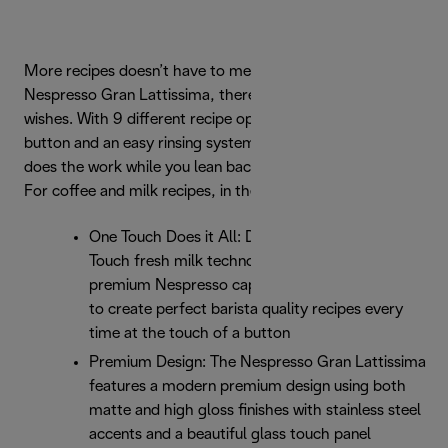
More recipes doesn’t have to mean more effort. With the
Nespresso Gran Lattissima, there’s a way for all your latte
wishes. With 9 different recipe options at the touch of a
button and an easy rinsing system, the Gran Lattissima
does the work while you lean back.
For coffee and milk recipes, in the blink of a cup.
One Touch Does it All: De'Longhi's patented One-
Touch fresh milk technology combined with the
premium Nespresso capsule system allows you
to create perfect barista quality recipes every
time at the touch of a button
Premium Design: The Nespresso Gran Lattissima
features a modern premium design using both
matte and high gloss finishes with stainless steel
accents and a beautiful glass touch panel