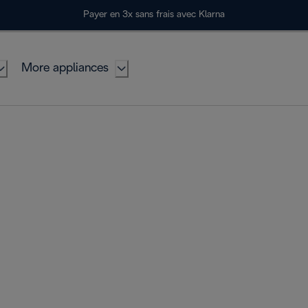
Payer en 3x sans frais avec Klarna
More appliances