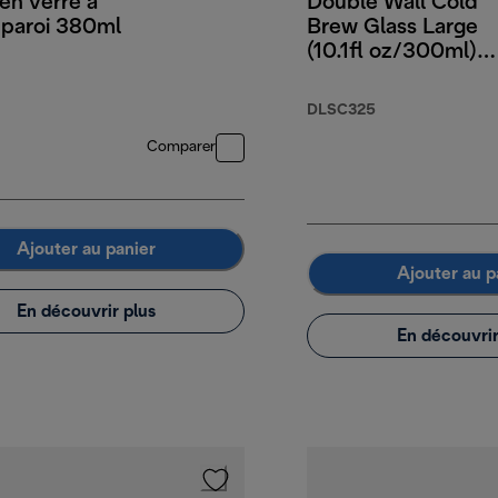
en verre à
Double Wall Cold
 paroi 380ml
Brew Glass Large
(10.1fl oz/300ml)
Set of 2
DLSC325
Comparer
Ajouter au panier
Ajouter au p
En découvrir plus
En découvrir