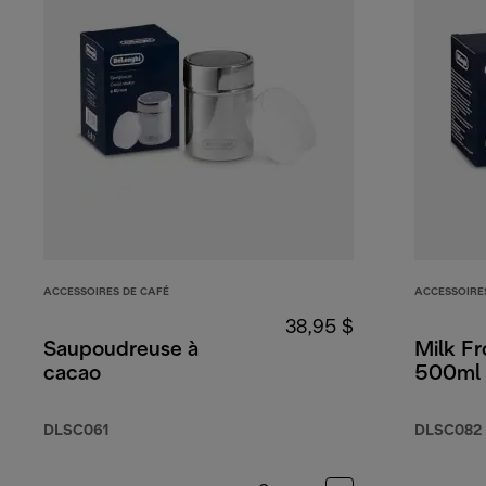
ACCESSOIRES DE CAFÉ
ACCESSOIRE
38,95 $
Saupoudreuse à
Milk Fr
cacao
500ml 
DLSC061
DLSC082