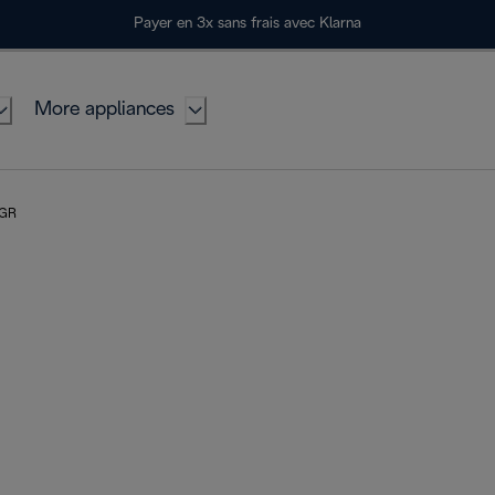
Payer en 3x sans frais avec Klarna
More appliances
 GR