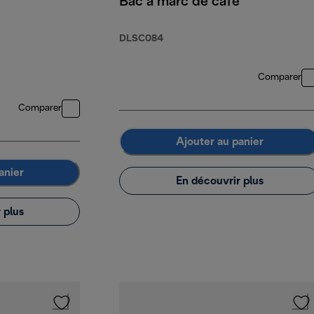
Bac à marc de café
DLSC084
Comparer
Comparer
Ajouter au panier
anier
En découvrir plus
 plus