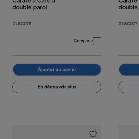
Carafe à Café à
Carafe 
double paroi
double
DLSC078
DLSC077
Comparer
Ajouter au panier
En découvrir plus