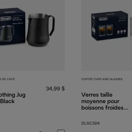
S DE CAFÉ
COFFEE CUPS AND GLASSES
34,99 $
othing Jug
Verres taille
Black
moyenne pour
boissons froides
(7.4fl oz/220ml)
DLSC324