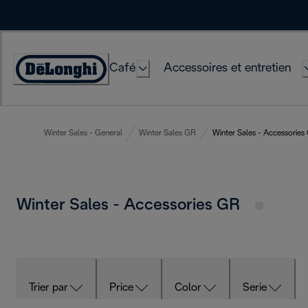
Skip
to
Content
Café
Accessoires et entretien
Déclaration
d'accessibilité
Winter Sales - General
Winter Sales GR
Winter Sales - Accessories
Winter Sales - Accessories GR
Trier par
Price
Color
Serie