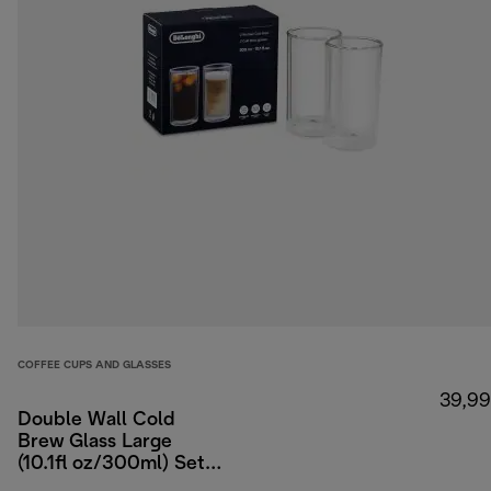
COFFEE CUPS AND GLASSES
39,99
Double Wall Cold
Brew Glass Large
(10.1fl oz/300ml) Set
of 2