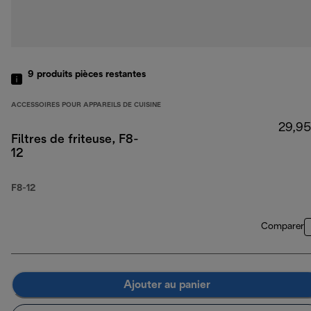
9
produits
pièces restantes
ACCESSOIRES POUR APPAREILS DE CUISINE
29,95
Filtres de friteuse, F8-
12
F8-12
Comparer
Ajouter au panier