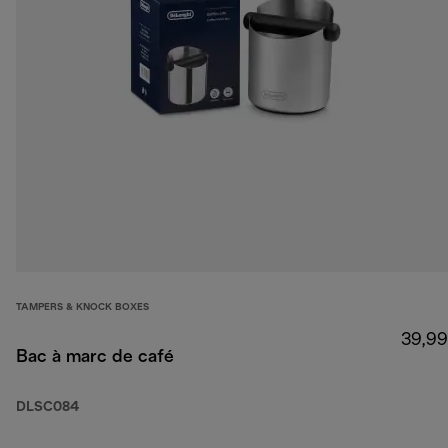
TAMPERS & KNOCK BOXES
39,99
Bac à marc de café
DLSC084