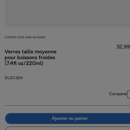
COFFEE CUPS AND GLASSES
32,99
Verres taille moyenne
pour boissons froides
(7.4fl oz/220ml)
DLSC324
Comparer
Ajouter au panier