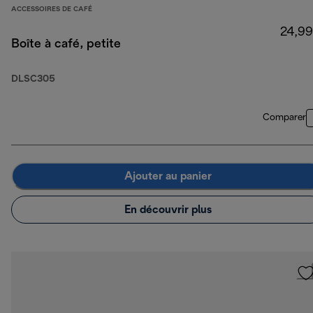
ACCESSOIRES DE CAFÉ
24,99
Boîte à café, petite
DLSC305
Comparer
Ajouter au panier
En découvrir plus