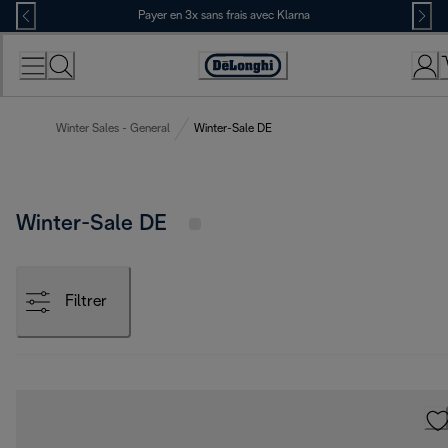
Skip
Payer en 3x sans frais avec Klarna
to
Content
Déclaration
d'accessibilité
Winter Sales - General
Winter-Sale DE
Winter-Sale DE
Filtrer