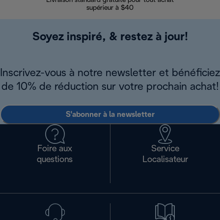
Livraison standard gratuite pour tout achat
Enregi
supérieur à $40
Soyez inspiré, & restez à jour!
Inscrivez-vous à notre newsletter et bénéficiez
de 10% de réduction sur votre prochain achat!
S'abonner à la newsletter
Foire aux
Service
questions
Localisateur