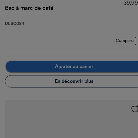
39,99
Bac à marc de café
DLSC084
Comparer
Ajouter au panier
En découvrir plus