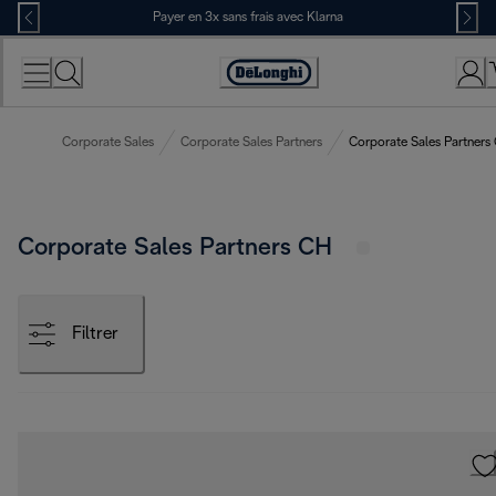
Skip
Payer en 3x sans frais avec Klarna
to
Content
Déclaration
d'accessibilité
Corporate Sales
Corporate Sales Partners
Corporate Sales Partners
Corporate Sales Partners CH
Filtrer