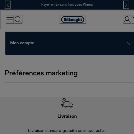
Skip
Payer en 3x sans frais avec Klarna
to
Content
Déclaration
d'accessibilité
Mon compte
Préférences marketing
Livraison
Gara
Livraison standard gratuite pour tout achat
Enregi