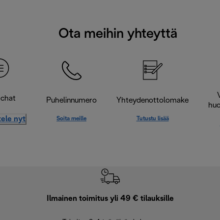
Ota meihin yhteyttä
-chat
Puhelinnumero
Yhteydenottolomake
huo
ele nyt
Soita meille
Tutustu lisää
Ilmainen toimitus yli 49 € tilauksille
F