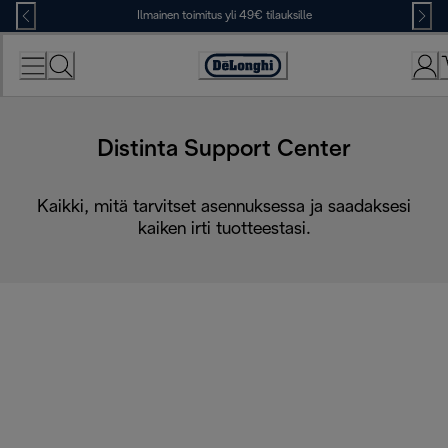
Skip
Ilmainen toimitus yli 49€ tilauksille
to
Content
Accessibility
Statement
Distinta Support Center
Kaikki, mitä tarvitset asennuksessa ja saadaksesi
kaiken irti tuotteestasi.