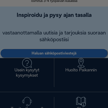
Toimitus 3-4 työpäivän kuluessa
Vap
Inspiroidu ja pysy ajan tasalla
vastaanottamalla uutisia ja tarjouksia suoraan
sähköpostiisi
Haluan sähköpostiviestejä
Usein kysytyt
Huolto Paikannin
kysymykset