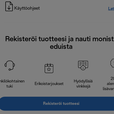
Käyttöohjeet
La
Rekisteröi tuotteesi ja nauti monis
eduista
2
nkilökohtainen
Hyödyllisiä
Erikoistarjoukset
ale
tuki
vinkkejä
lisäva
Rekisteröi tuotteesi