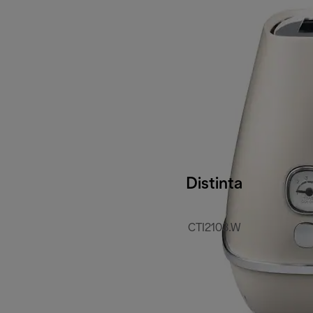
Distinta
CTI2103.W