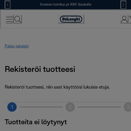
Skip
Ilmainen toimitus yli 49€ tilauksille
to
Content
Accessibility
Statement
Palaa takaisin
Rekisteröi tuotteesi
Rekisteröi tuotteesi, niin saat käyttöösi lukuisia etuja.
1
2
3
Tuotteita ei löytynyt