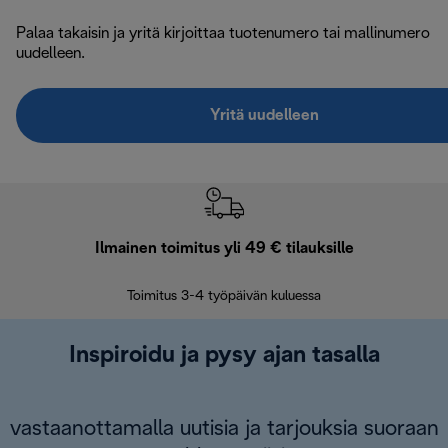
Palaa takaisin ja yritä kirjoittaa tuotenumero tai mallinumero
uudelleen.
Yritä uudelleen
Ilmainen toimitus yli 49 € tilauksille
F
Toimitus 3-4 työpäivän kuluessa
Vap
Inspiroidu ja pysy ajan tasalla
vastaanottamalla uutisia ja tarjouksia suoraan