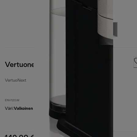
Vertuonext, White
VertuoNext
ENV120.W
Väri
:
Valkoinen