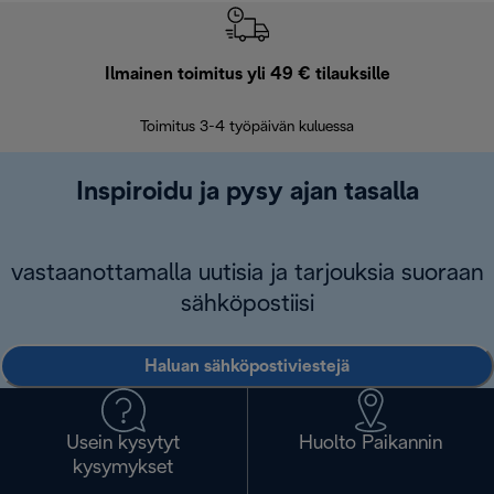
Ilmainen toimitus yli 49 € tilauksille
F
Toimitus 3-4 työpäivän kuluessa
Vap
Inspiroidu ja pysy ajan tasalla
vastaanottamalla uutisia ja tarjouksia suoraan
sähköpostiisi
Haluan sähköpostiviestejä
Usein kysytyt
Huolto Paikannin
kysymykset