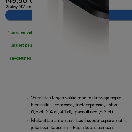
149,90 €
*Sisältyy ALV:hen
Ilmoita minulle
Ilmainen vakiotoimitus
yli 49 €
Ilmaiset palautukset
Täydellinen valmistajan takuu
Valmistaa laajan valikoiman eri kahveja napin
hipaisulla – espresso, tuplaespresso, kahvi
(1,5 dl, 2,4 dl, 4,1 dl), pannullinen (5,3 dl)
Mukauttaa automaattisesti suodatusparametrit
jokaiseen kapseliin – kupin koon, paineen,