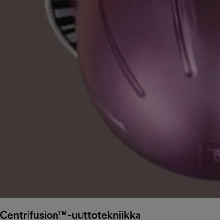
Centrifusion™-uuttotekniikka