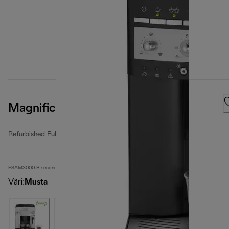
Magnifica
Refurbished Fully Automatic Coffee Makers
ESAM3000.B-second
Väri
:
Musta