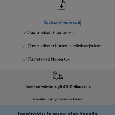
Rekisteröi tuotteesi
(Tuote-etiketit) Tuotevinkit
(Tuote-etiketit) Uutiset ja erikoistarjoukset
(Tuotetarrat) Nopea tuki
Ilmainen toimitus yli 49 € tilauksille
F
Toimitus 3-4 työpäivän kuluessa
Vap
Inspiroidu ja pysy ajan tasalla