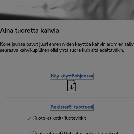
Aina tuoretta kahvia
Kone jauhaa pavut juuri ennen niiden käyttöä kahvin aromien säilytt
seuraava kahvikupillinen olisi yhtä tuore kuin sitä edeltäväkin.
Käy käyttöohjeessa
Rekisteröi tuotteesi
(Tuote-etiketit) Tuotevinkit
(Tuote-etiketit) Uutiset ja erikoistarjoukset