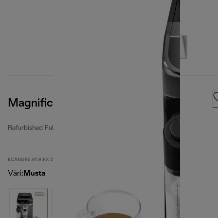
Magnifica Evo
Refurbished Fully Automatic Coffee Makers
ECAM292.81.B EX:2-second
Väri
:
Musta