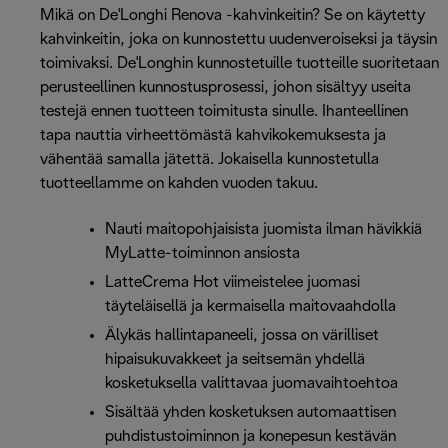
Mikä on De'Longhi Renova -kahvinkeitin? Se on käytetty
kahvinkeitin, joka on kunnostettu uudenveroiseksi ja täysin
toimivaksi. De'Longhin kunnostetuille tuotteille suoritetaan
perusteellinen kunnostusprosessi, johon sisältyy useita
testejä ennen tuotteen toimitusta sinulle. Ihanteellinen
tapa nauttia virheettömästä kahvikokemuksesta ja
vähentää samalla jätettä. Jokaisella kunnostetulla
tuotteellamme on kahden vuoden takuu.
Nauti maitopohjaisista juomista ilman hävikkiä
MyLatte-toiminnon ansiosta
LatteCrema Hot viimeistelee juomasi
täyteläisellä ja kermaisella maitovaahdolla
Älykäs hallintapaneeli, jossa on värilliset
hipaisukuvakkeet ja seitsemän yhdellä
kosketuksella valittavaa juomavaihtoehtoa
Sisältää yhden kosketuksen automaattisen
puhdistustoiminnon ja konepesun kestävän