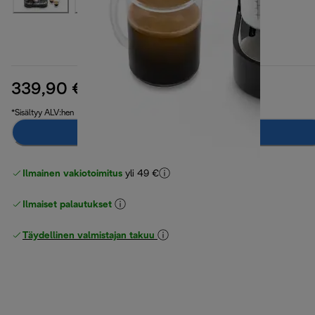
339,90 €
alkuperäinen hinta 569,00 €
569,00 €
(-40 %)
*Sisältyy ALV:hen
Ilmoita minulle
Ilmainen vakiotoimitus
yli 49 €
Ilmaiset palautukset
Täydellinen valmistajan takuu