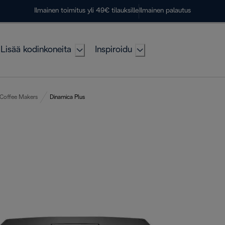
Ilmainen toimitus yli 49€ tilauksille
Ilmainen palautus
Lisää kodinkoneita
Inspiroidu
 Coffee Makers
Dinamica Plus