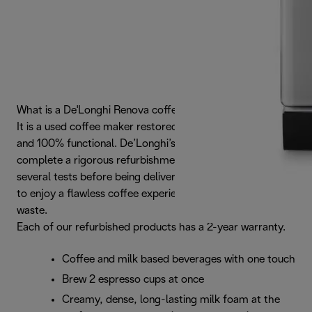
What is a De'Longhi Renova coffee maker?
It is a used coffee maker restored to like-new condition
and 100% functional. De’Longhi’s renewed products
complete a rigorous refurbishment process that includes
several tests before being delivered to you. The ideal way
to enjoy a flawless coffee experience, while reducing
waste.
Each of our refurbished products has a 2-year warranty.
Coffee and milk based beverages with one touch
Brew 2 espresso cups at once
Creamy, dense, long-lasting milk foam at the