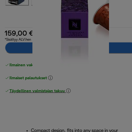
159,00 €
*Sisältyy ALV:hen
Ilmoita minulle
Ilmainen vakiotoimitus
yli 49 €
Ilmaiset palautukset
Täydellinen valmistajan takuu
Compact design, fits into any space in your