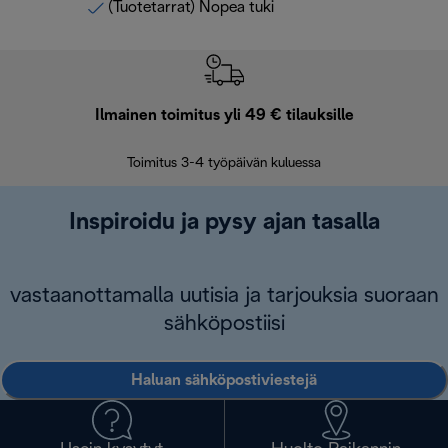
(Tuotetarrat) Nopea tuki
Ilmainen toimitus yli 49 € tilauksille
F
Toimitus 3-4 työpäivän kuluessa
Vap
Inspiroidu ja pysy ajan tasalla
vastaanottamalla uutisia ja tarjouksia suoraan
sähköpostiisi
Haluan sähköpostiviestejä