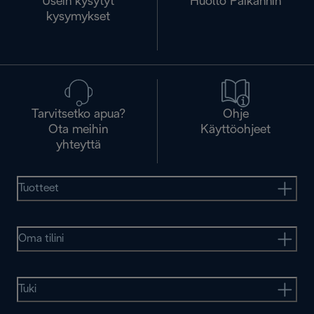
Usein kysytyt
Huolto Paikannin
kysymykset
Tarvitsetko apua?
Ohje
Ota meihin
Käyttöohjeet
yhteyttä
Tuotteet
Oma tilini
Tuki