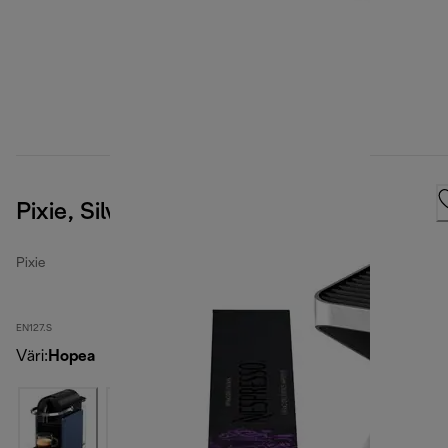
Pixie, Silver
Pixie
EN127.S
Väri
:
Hopea