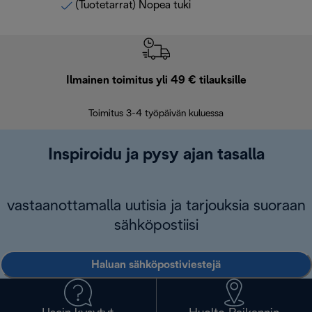
(Tuotetarrat) Nopea tuki
Ilmainen toimitus yli 49 € tilauksille
F
Toimitus 3-4 työpäivän kuluessa
Vap
Inspiroidu ja pysy ajan tasalla
vastaanottamalla uutisia ja tarjouksia suoraan
sähköpostiisi
Haluan sähköpostiviestejä