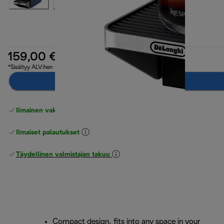
159,00 €
*Sisältyy ALV:hen
Ilmoita minulle
Ilmainen vakiotoimitus
yli 49 €
Ilmaiset palautukset
Täydellinen valmistajan takuu
Compact design, fits into any space in your