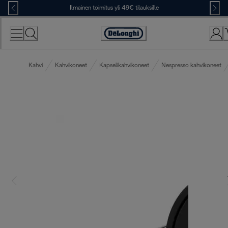
Skip
Ilmainen toimitus yli 49€ tilauksille
to
Content
Accessibility
Statement
Kahvi
Kahvikoneet
Kapselikahvikoneet
Nespresso kahvikoneet