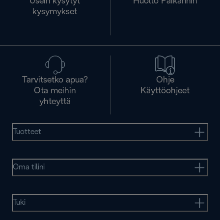
Usein kysytyt
Huolto Paikannin
kysymykset
Tarvitsetko apua?
Ohje
Ota meihin
Käyttöohjeet
yhteyttä
Tuotteet
Oma tilini
Tuki