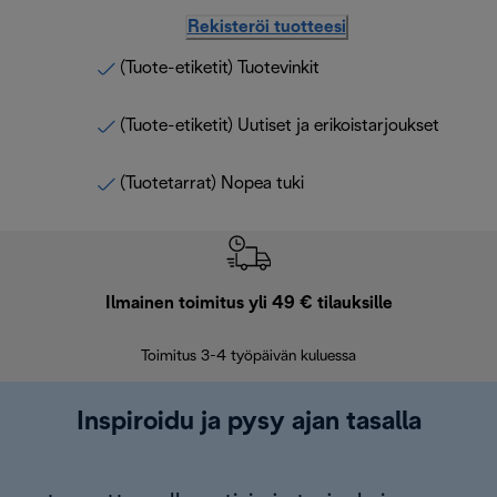
Rekisteröi tuotteesi
(Tuote-etiketit) Tuotevinkit
(Tuote-etiketit) Uutiset ja erikoistarjoukset
(Tuotetarrat) Nopea tuki
Ilmainen toimitus yli 49 € tilauksille
F
Toimitus 3-4 työpäivän kuluessa
Vap
Inspiroidu ja pysy ajan tasalla