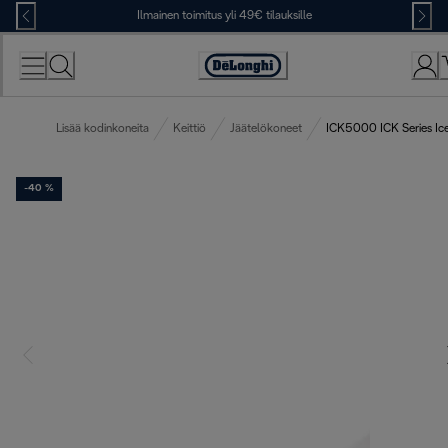
Skip
Ilmainen toimitus yli 49€ tilauksille
to
Content
Accessibility
Statement
Lisää kodinkoneita
Keittiö
Jäätelökoneet
ICK5000 ICK Series Ic
-40 %