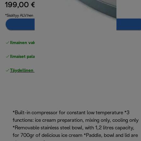
199,00 €
alkuperäinen hinta 334,00 €
334,00 €
(-40 %)
*Sisältyy ALV:hen
Ilmoita minulle
Ilmainen vakiotoimitus
yli 49 €
Ilmaiset palautukset
Täydellinen valmistajan takuu
*Built-in compressor for constant low temperature *3
functions: ice cream preparation, mixing only, cooling only
*Removable stainless steel bowl, with 1,2 litres capacity,
for 700gr of delicious ice cream *Paddle, bowl and lid are