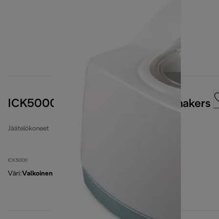
ICK5000 ICK Series Ice cream makers
Jäätelökoneet
ICK5000
Väri
:
Valkoinen