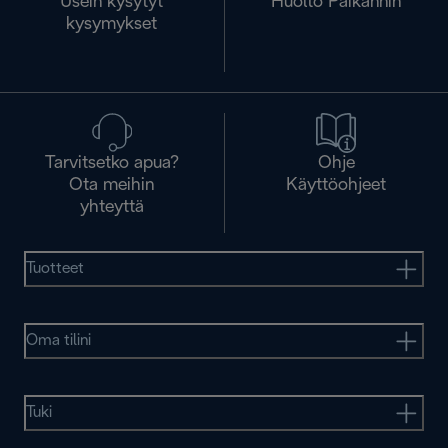
Usein kysytyt
Huolto Paikannin
kysymykset
Tarvitsetko apua?
Ohje
Ota meihin
Käyttöohjeet
yhteyttä
Tuotteet
Oma tilini
Tuki