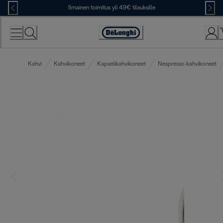
Skip
Ilmainen toimitus yli 49€ tilauksille
to
Content
Accessibility
Statement
Kahvi
Kahvikoneet
Kapselikahvikoneet
Nespresso kahvikoneet