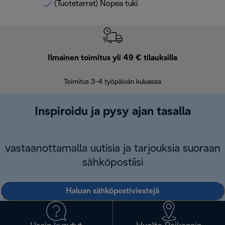
(Tuotetarrat) Nopea tuki
Ilmainen toimitus yli 49 € tilauksille
F
Toimitus 3-4 työpäivän kuluessa
Vap
Inspiroidu ja pysy ajan tasalla
vastaanottamalla uutisia ja tarjouksia suoraan
sähköpostiisi
Haluan sähköpostiviestejä