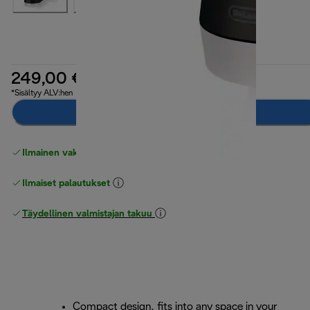
249,00 €
*Sisältyy ALV:hen
Ilmoita minulle
Ilmainen vakiotoimitus
yli 49 €
Ilmaiset palautukset
Täydellinen valmistajan takuu
Compact design, fits into any space in your