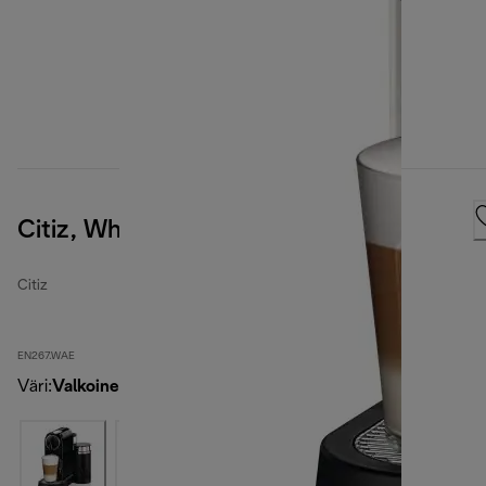
Citiz, White
Citiz
EN267.WAE
Väri
:
Valkoinen