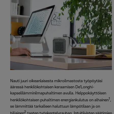
Nauti juuri oikeanlaisesta mikroilmastosta työpöytäsi
ääressä henkilökohtaisen keraamisen De'Longhi-
kapselilämminilmapuhaltimen avulla. Helppokäyttöisen
1
henkilökohtaisen puhaltimen energiankulutus on alhainen
,
se lämmittää tarkalleen haluttuun lämpötilaan ja on
2
hiljainen
taaten työskentelyrauhan. Intuitiivisten säätimien