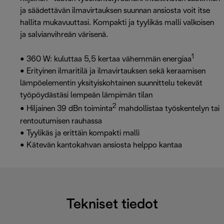
ja säädettävän ilmavirtauksen suunnan ansiosta voit itse
hallita mukavuuttasi. Kompakti ja tyylikäs malli valkoisen
ja salvianvihreän värisenä.
1
• 360 W: kuluttaa 5,5 kertaa vähemmän energiaa
• Erityinen ilmaritilä ja ilmavirtauksen sekä keraamisen
lämpöelementin yksityiskohtainen suunnittelu tekevät
työpöydästäsi lempeän lämpimän tilan
2
• Hiljainen 39 dBn toiminta
mahdollistaa työskentelyn tai
rentoutumisen rauhassa
• Tyylikäs ja erittäin kompakti malli
• Kätevän kantokahvan ansiosta helppo kantaa
Tekniset tiedot