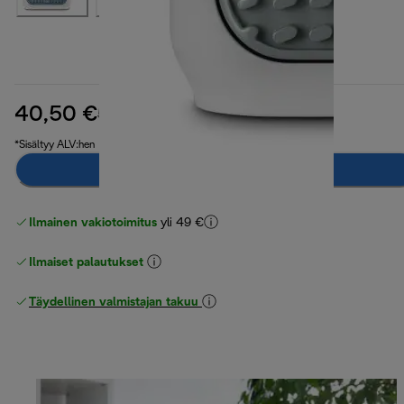
40,50 €
alkuperäinen hinta 58,90 €
58,90 €
(-31 %)
*Sisältyy ALV:hen
Ilmoita minulle
Ilmainen vakiotoimitus
yli 49 €
Ilmaiset palautukset
Täydellinen valmistajan takuu