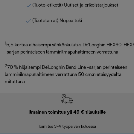
(Tuote-etiketit) Uutiset ja erikoistarjoukset
(Tuotetarrat) Nopea tuki
1
5,5 kertaa alhaisempi sähkönkulutus De'Longhin HFX60-HFX
-sarjan perinteiseen lämminilmapuhaltimeen verrattuna
2
70 % hiljaisempi De'Longhin Bend Line -sarjan perinteiseen
lämminilmapuhaltimeen verrattuna 50 cm:n etäisyydeltä
mitattuna
Ilmainen toimitus yli 49 € tilauksille
F
Toimitus 3-4 työpäivän kuluessa
Vap