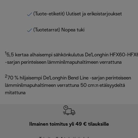
(Tuote-etiketit) Uutiset ja erikoistarjoukset
(Tuotetarrat) Nopea tuki
1
5,5 kertaa alhaisempi sähkönkulutus De'Longhin HFX60-HFX
-sarjan perinteiseen lämminilmapuhaltimeen verrattuna
2
70 % hiljaisempi De'Longhin Bend Line -sarjan perinteiseen
lämminilmapuhaltimeen verrattuna 50 cm:n etäisyydeltä
mitattuna
Ilmainen toimitus yli 49 € tilauksille
F