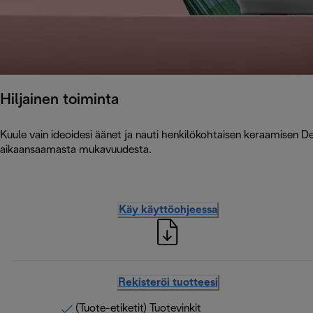
Hiljainen toiminta
Kuule vain ideoidesi äänet ja nauti henkilökohtaisen keraamisen 
aikaansaamasta mukavuudesta.
Käy käyttöohjeessa
Rekisteröi tuotteesi
(Tuote-etiketit) Tuotevinkit