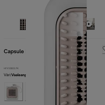
Capsule Desk
HFX10B03.PK
Väri
:
Vaaleanpunainen