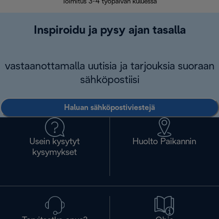
Toimitus 3-4 työpäivän kuluessa
Vap
Inspiroidu ja pysy ajan tasalla
vastaanottamalla uutisia ja tarjouksia suoraan
sähköpostiisi
Haluan sähköpostiviestejä
Usein kysytyt
Huolto Paikannin
kysymykset