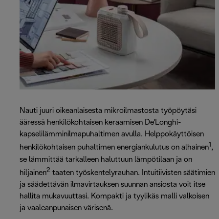
Nauti juuri oikeanlaisesta mikroilmastosta työpöytäsi
ääressä henkilökohtaisen keraamisen De'Longhi-
kapselilämminilmapuhaltimen avulla. Helppokäyttöisen
1
henkilökohtaisen puhaltimen energiankulutus on alhainen
,
se lämmittää tarkalleen haluttuun lämpötilaan ja on
2
hiljainen
taaten työskentelyrauhan. Intuitiivisten säätimien
ja säädettävän ilmavirtauksen suunnan ansiosta voit itse
hallita mukavuuttasi. Kompakti ja tyylikäs malli valkoisen
ja vaaleanpunaisen värisenä.