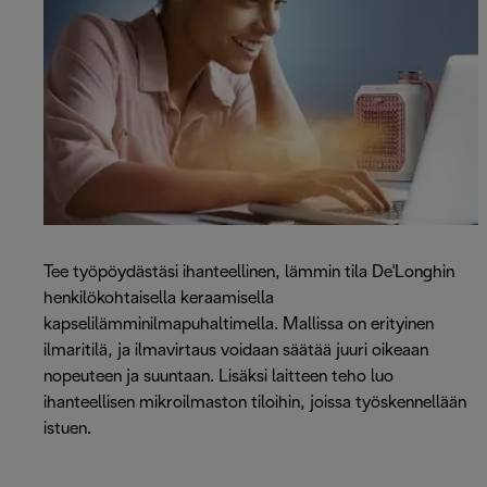
Tee työpöydästäsi ihanteellinen, lämmin tila De'Longhin
henkilökohtaisella keraamisella
kapselilämminilmapuhaltimella. Mallissa on erityinen
ilmaritilä, ja ilmavirtaus voidaan säätää juuri oikeaan
nopeuteen ja suuntaan. Lisäksi laitteen teho luo
ihanteellisen mikroilmaston tiloihin, joissa työskennellään
istuen.