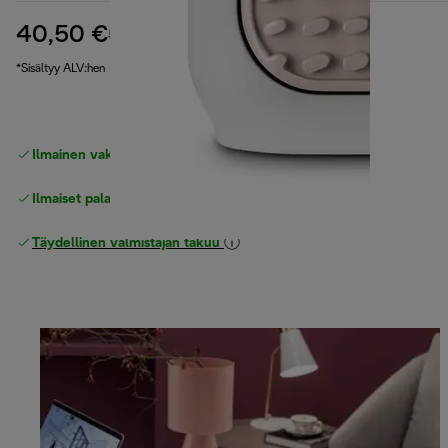
40,50 €
alkuperäinen hinta 58,90 €
58,90 €
(-31 %)
*Sisältyy ALV:hen
Ilmainen vakiotoimitus
yli 49 €
Ilmaiset palautukset
Täydellinen valmistajan takuu