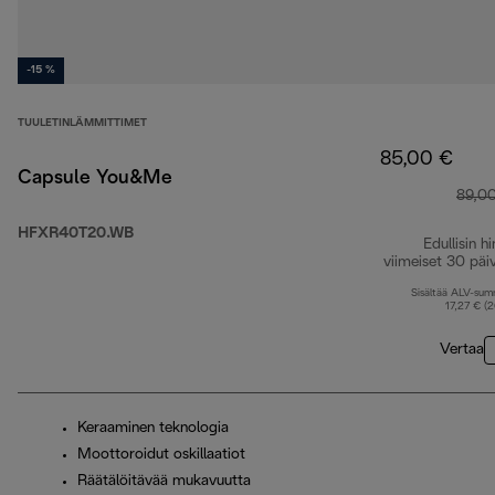
-15 %
TUULETINLÄMMITTIMET
85,00 €
Capsule You&Me
89,0
HFXR40T20.WB
Edullisin hi
viimeiset 30 päi
Sisältää ALV-su
17,27 € (
Vertaa
Keraaminen teknologia
Moottoroidut oskillaatiot
Räätälöitävää mukavuutta