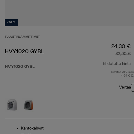
-26 %
TUULETINLÄMMITTIMET
24,30 €
HVY1020 GYBL
32,90 €
Ehdotettu hinta
HVY1020 GYBL
Sisältää ALV-su
a
4,94 € (
Vertaa
Kantokahvat