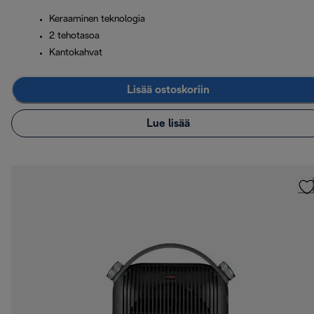
Keraaminen teknologia
2 tehotasoa
Kantokahvat
Lisää ostoskoriin
Lue lisää