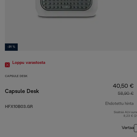
-31 %
Loppu varastosta
CAPSULE DESK
40,50 €
Capsule Desk
58,90 €
Ehdotettu hinta
HFX10B03.GR
Sisältää ALV-su
a
8,23 € (
Vertaa