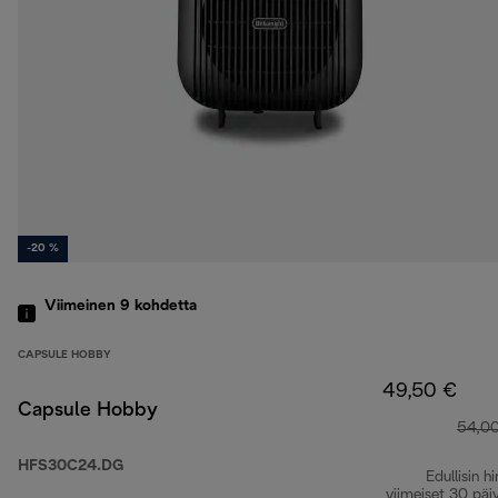
-20 %
Viimeinen 9
kohdetta
CAPSULE HOBBY
49,50 €
Capsule Hobby
54,0
HFS30C24.DG
Edullisin hi
viimeiset 30 päi