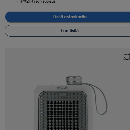
IPX21-tason suojaus
Lisää ostoskoriin
Lue lisää