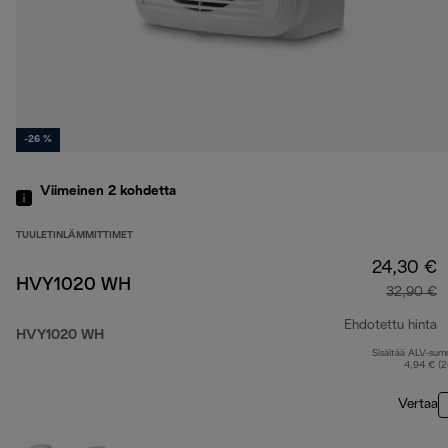
-26 %
Viimeinen 2
kohdetta
TUULETINLÄMMITTIMET
24,30 €
HVY1020 WH
32,90 €
Ehdotettu hinta
HVY1020 WH
Sisältää ALV-su
a
4,94 € (
Vertaa