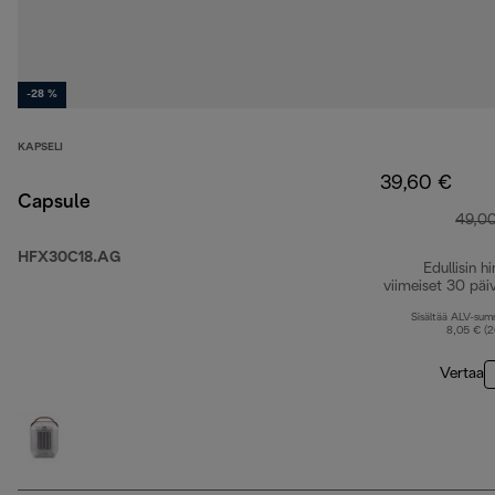
-28 %
KAPSELI
39,60 €
Capsule
49,0
HFX30C18.AG
Edullisin hi
viimeiset 30 päi
Sisältää ALV-su
8,05 € (
Vertaa