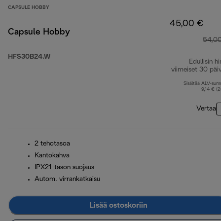
CAPSULE HOBBY
45,00 €
Capsule Hobby
54,0
HFS30B24.W
Edullisin hi
viimeiset 30 päi
Sisältää ALV-su
9,14 € (
Vertaa
2 tehotasoa
Kantokahva
IPX21-tason suojaus
Autom. virrankatkaisu
Lisää ostoskoriin