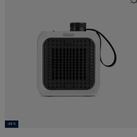
-23 %