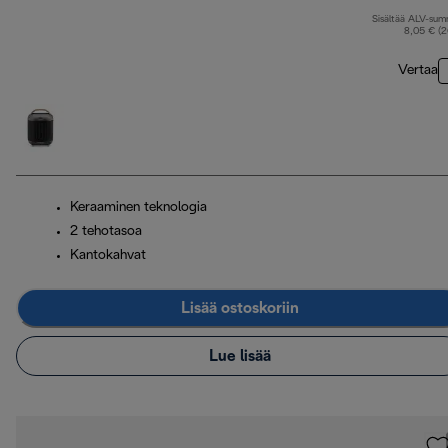
Sisältää ALV-su
8,05 € (
Vertaa
Keraaminen teknologia
2 tehotasoa
Kantokahvat
Lisää ostoskoriin
Lue lisää