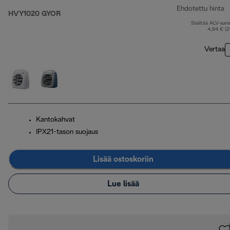
Ehdotettu hinta
HVY1020 GYOR
Sisältää ALV-su
a
4,94 € (
Vertaa
Kantokahvat
IPX21-tason suojaus
Lisää ostoskoriin
Lue lisää