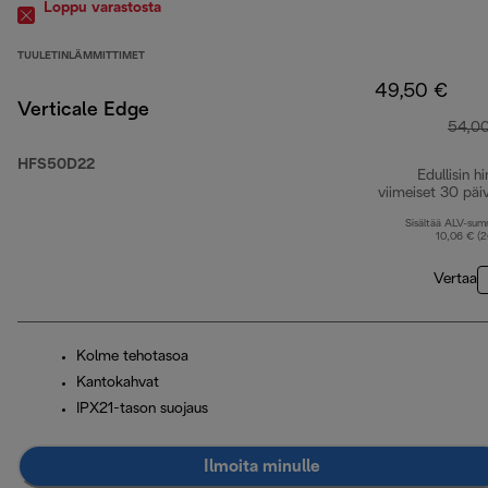
Loppu varastosta
TUULETINLÄMMITTIMET
49,50 €
Verticale Edge
54,0
HFS50D22
Edullisin hi
viimeiset 30 päi
Sisältää ALV-su
10,06 € (
Vertaa
Kolme tehotasoa
Kantokahvat
IPX21-tason suojaus
Ilmoita minulle