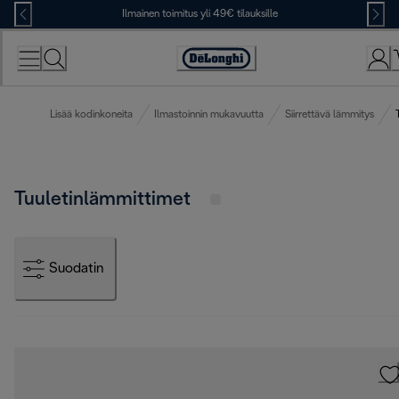
Skip
Ilmainen toimitus yli 49€ tilauksille
to
Content
Accessibility
Statement
Lisää kodinkoneita
Ilmastoinnin mukavuutta
Siirrettävä lämmitys
Tuuletinlämmittimet
Suodatin