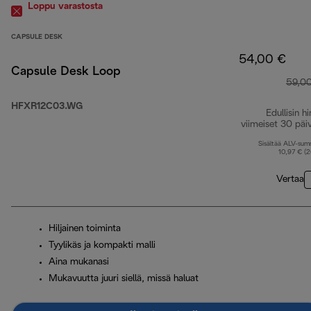
Loppu varastosta
CAPSULE DESK
54,00 €
Capsule Desk Loop
59,0
HFXR12C03.WG
Edullisin hi
viimeiset 30 päi
Sisältää ALV-su
10,97 € (
Vertaa
Hiljainen toiminta
Tyylikäs ja kompakti malli
Aina mukanasi
Mukavuutta juuri siellä, missä haluat