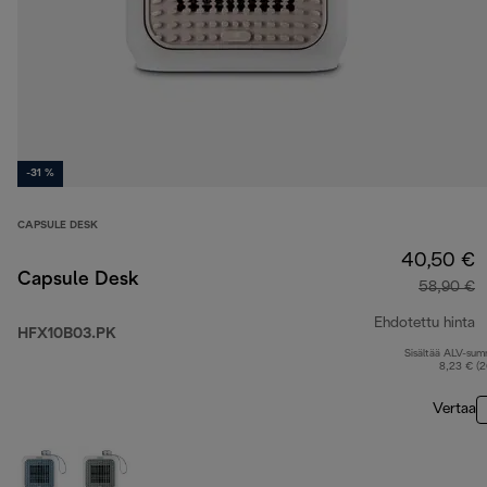
-31 %
CAPSULE DESK
40,50 €
Capsule Desk
58,90 €
Ehdotettu hinta
HFX10B03.PK
Sisältää ALV-su
a
8,23 € (
Vertaa