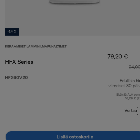
-24 %
KERAAMISET LÄMMINILMAPUHALTIMET
79,20 €
HFX Series
94,0
HFX60V20
Edullisin hi
viimeiset 30 päi
Sisältää ALV-su
16,09 € (
Vertaa
Lisää ostoskoriin