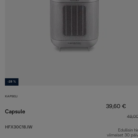
-28 %
KAPSELI
39,60 €
Capsule
49,0
HFX30C18.IW
Edullisin hi
viimeiset 30 päi