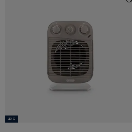
-23 %