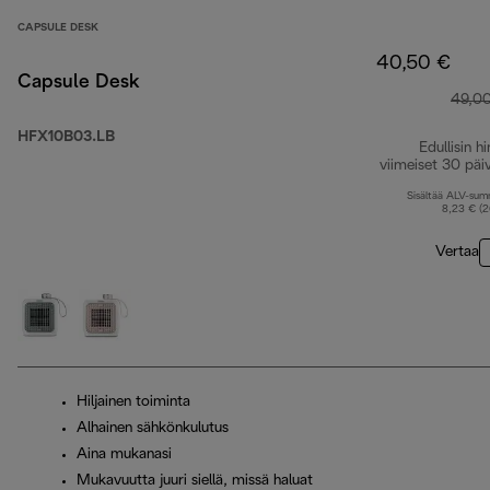
CAPSULE DESK
40,50 €
Capsule Desk
49,0
HFX10B03.LB
Edullisin hi
viimeiset 30 päi
Sisältää ALV-su
8,23 € (
Vertaa
Hiljainen toiminta
Alhainen sähkönkulutus
Aina mukanasi
Mukavuutta juuri siellä, missä haluat