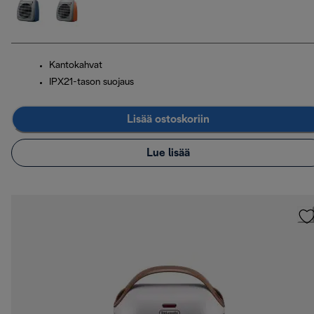
Kantokahvat
IPX21-tason suojaus
Lisää ostoskoriin
Lue lisää