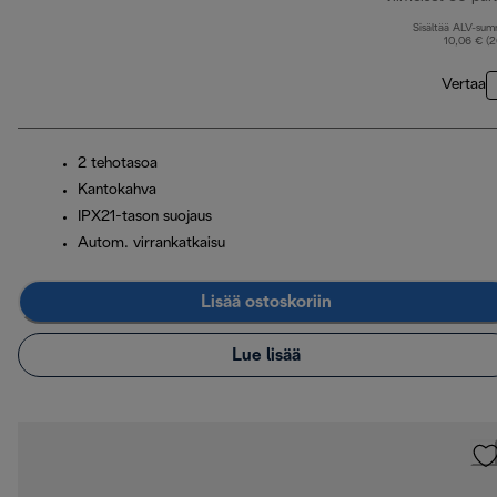
Sisältää ALV-su
10,06 € (
Vertaa
2 tehotasoa
Kantokahva
IPX21-tason suojaus
Autom. virrankatkaisu
Lisää ostoskoriin
Lue lisää