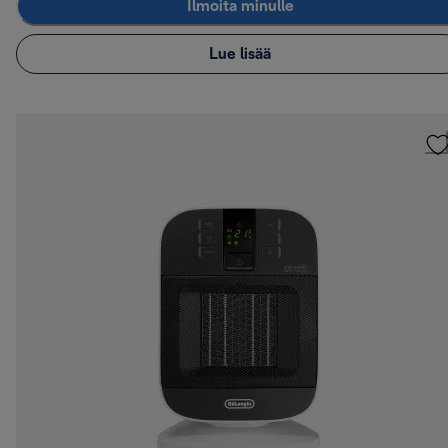
Ilmoita minulle
Lue lisää