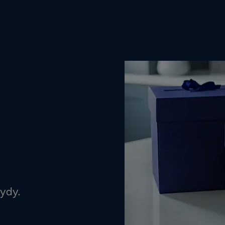
öydy.