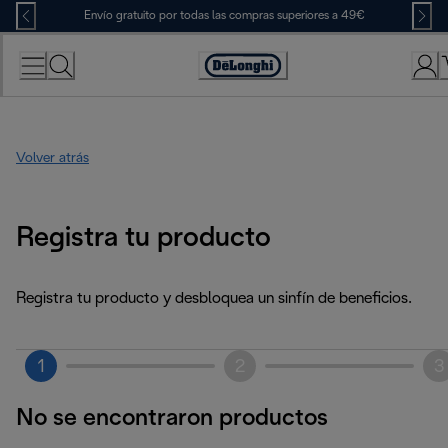
Skip
Envío gratuito por todas las compras superiores a 49€
to
Content
Accessibility
Statement
Volver atrás
Registra tu producto
Registra tu producto y desbloquea un sinfín de beneficios.
1
2
3
No se encontraron productos