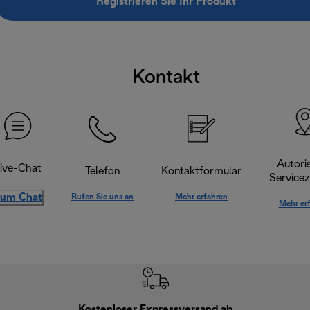
Registrieren Sie Ihr Produkt
Kontakt
Autoris
ive-Chat
Telefon
Kontaktformular
Servicez
um Chat
Rufen Sie uns an
Mehr erfahren
Mehr er
Kostenloser Expressversand ab
Kostenl