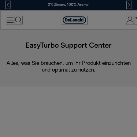
Skip
0% Zinsen, 100% Aroma!
to
Content
Erklärung
zur
Zugänglichkeit
EasyTurbo Support Center
Alles, was Sie brauchen, um Ihr Produkt einzurichten
und optimal zu nutzen.