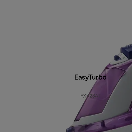
EasyTurbo
FXK23AT