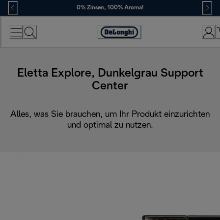
Skip
0% Zinsen, 100% Aroma!
to
Content
Erklärung
zur
Zugänglichkeit
Eletta Explore, Dunkelgrau Support
Center
Alles, was Sie brauchen, um Ihr Produkt einzurichten
und optimal zu nutzen.