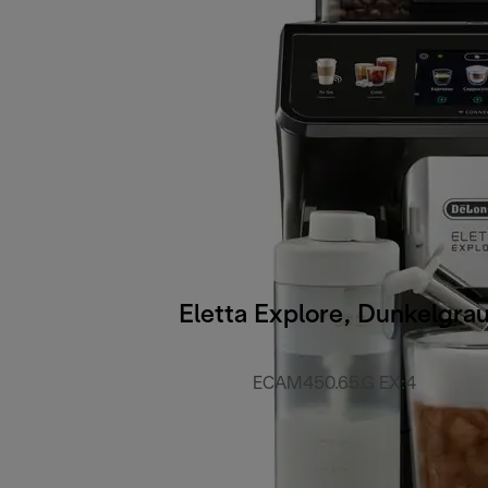
Eletta Explore, Dunkelgra
ECAM450.65.G EX:4