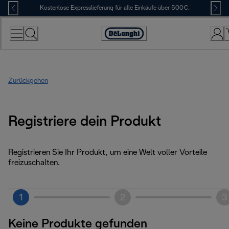
Skip
Kostenlose Expresslieferung für alle Einkäufe über 500€.
to
Content
Erklärung
zur
Zugänglichkeit
Zurückgehen
Registriere dein Produkt
Registrieren Sie Ihr Produkt, um eine Welt voller Vorteile
freizuschalten.
1
2
3
Keine Produkte gefunden