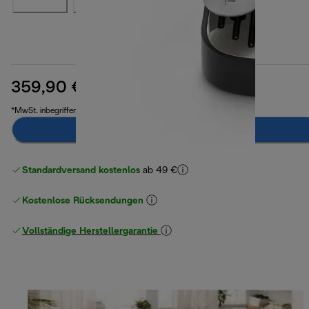
359,90 €
Originalpreis 589,90 €
589,90 €
(-39 %)
*MwSt. inbegriffen
Benachrichtigen Sie mich
Standardversand kostenlos
ab 49 €
Kostenlose Rücksendungen
Vollständige Herstellergarantie