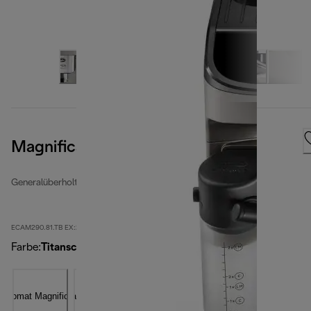
Magnifica Evo
Generalüberholte Kaffeevollautomaten
ECAM290.81.TB EX:2-second
Farbe
:
Titanschwarz