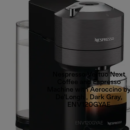
Nespresso Vertuo Next
Coffee and Espresso
Machine with Aeroccino b
De'Longhi, Dark Gray,
ENV120GYAE
ENV120GYAE