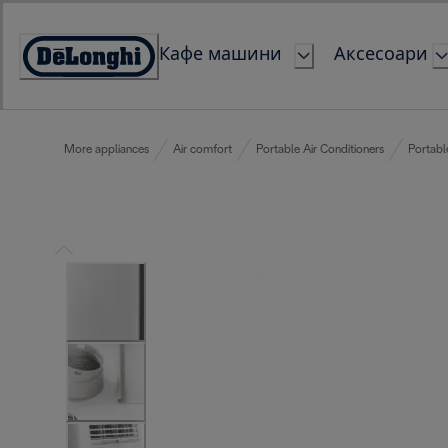
Skip
to
Кафе машини
Аксесоари
Content
Accessibility
Statement
More appliances
Air comfort
Portable Air Conditioners
Portabl