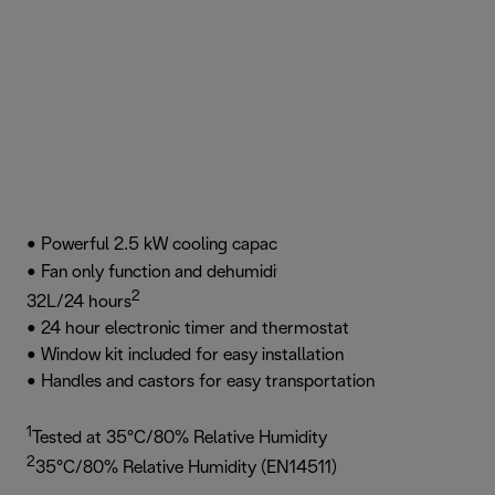
1
• Powerful 2.5 kW cooling capacity
• Fan only function and dehumidifying function up to
2
32L/24 hours
• 24 hour electronic timer and thermostat
• Window kit included for easy installation
• Handles and castors for easy transportation
1
Tested at 35°C/80% Relative Humidity
2
35°C/80% Relative Humidity (EN14511)