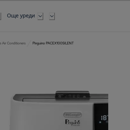
Още уреди
e Air Conditioners
Pinguino PACEX100SILENT