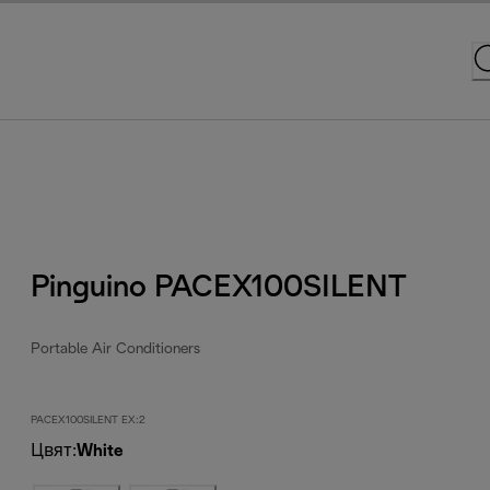
Pinguino PACEX100SILENT
Portable Air Conditioners
PACEX100SILENT EX:2
Цвят
:
White