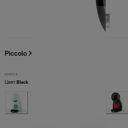
Piccolo XS, Black
EDG210.B
Цвят
:
Black