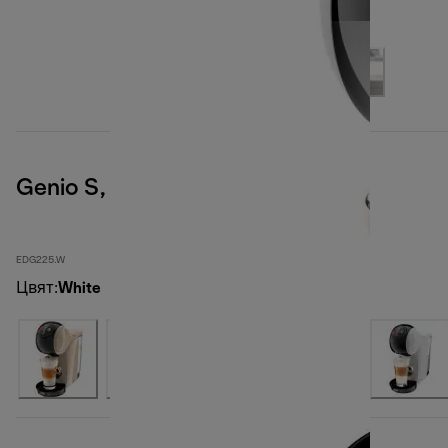
Genio S, White
EDG225.W
Цвят
:
White