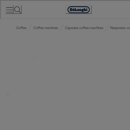
Skip
to
Accessibility
Content
Statement
Coffee
Coffee machines
Capsules coffee machines
Nespresso co