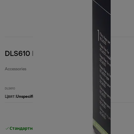
DLS610 EPA Air filter
Accessories
DLS610
Цвят
:
Unspecified
Стандартна безплатна доставка
Доставка