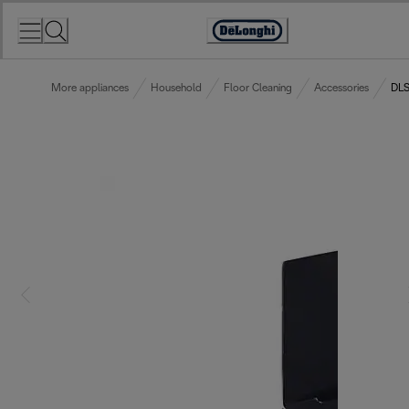
Skip
to
Accessibility
Content
Statement
More appliances
Household
Floor Cleaning
Accessories
DLS