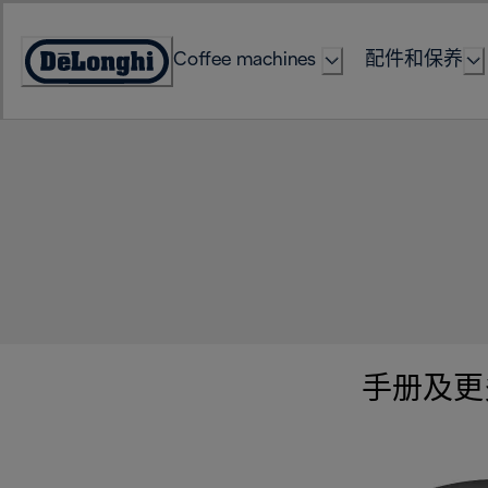
Skip
to
Coffee machines
配件和保养
Content
Accessibility
Statement
手册及更