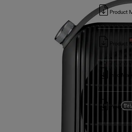
Product 
Product 
Intro Man
Product F