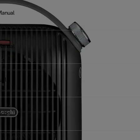
Manual
Manual
ual
iche