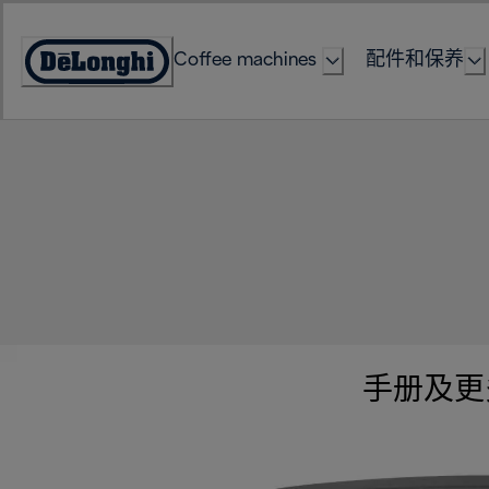
Skip
to
Coffee machines
配件和保养
Content
Accessibility
Statement
手册及更