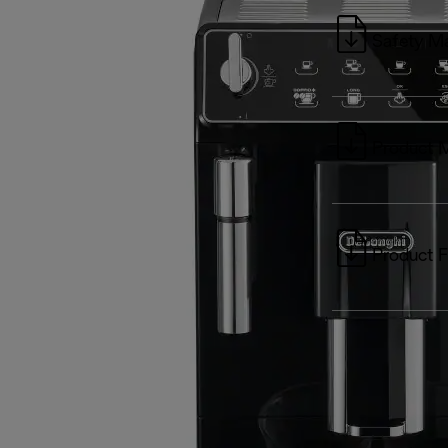
Safety M
Product 
Product F