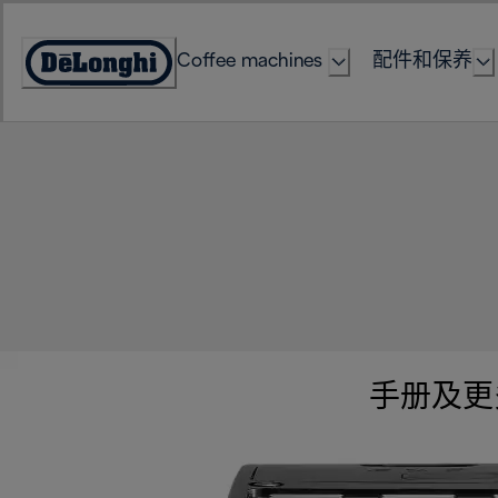
Skip
to
Coffee machines
配件和保养
Content
Accessibility
Statement
手册及更