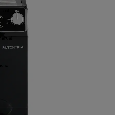
anual
Manual
iche