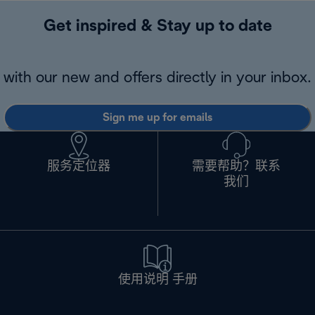
Get inspired & Stay up to date
with our new and offers directly in your inbox.
Sign me up for emails
服务定位器
需要帮助？联系
我们
使用说明 手册