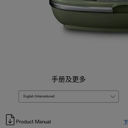
手册及更多
English (International)
Product Manual
下