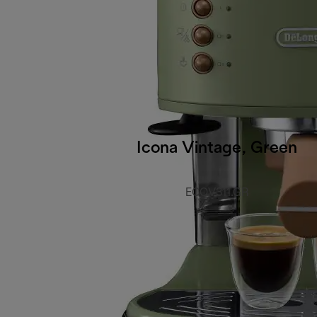
Icona Vintage, Green
ECOV311.GR