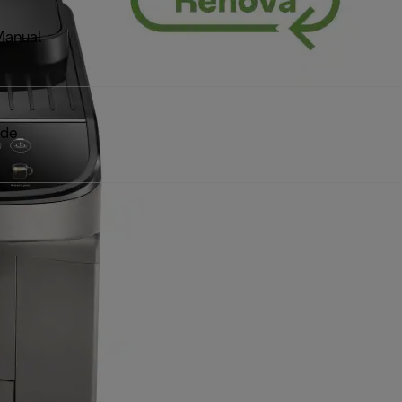
Manual
ide