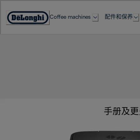
Skip
to
Coffee machines
配件和保养
Content
Accessibility
Statement
手册及更