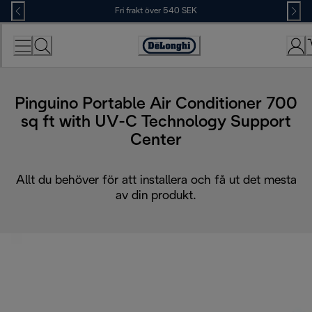
Skip
Fri frakt över 540 SEK
to
Content
Accessibility
Statement
Pinguino Portable Air Conditioner 700
sq ft with UV-C Technology Support
Center
Allt du behöver för att installera och få ut det mesta
av din produkt.