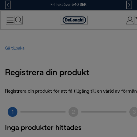
Skip
Fri frakt över 540 SEK
to
Content
Accessibility
Statement
Gå tillbaka
Registrera din produkt
Registrera din produkt för att få tillgång till en värld av förmån
1
2
3
Inga produkter hittades