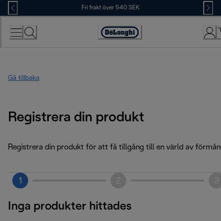
Skip
Fri frakt över 540 SEK
to
Content
Accessibility
Statement
Gå tillbaka
Registrera din produkt
Registrera din produkt för att få tillgång till en värld av förmån
1
2
3
Inga produkter hittades