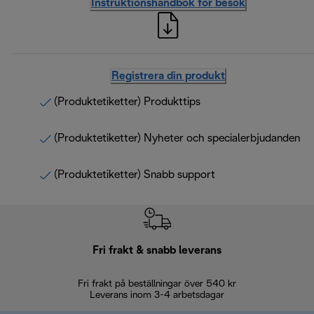
Instruktionshandbok för besök
Registrera din produkt
(Produktetiketter) Produkttips
(Produktetiketter) Nyheter och specialerbjudanden
(Produktetiketter) Snabb support
Fri frakt & snabb leverans
Fri frakt på beställningar över 540 kr
30 d
Leverans inom 3-4 arbetsdagar