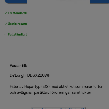
Fri standardleverans
över 540 SEK
Gratis returer
Fullständig tillverkargaranti
Passar till:
De'Longhi DDSX220WF
Filter av Hepa-typ (E12) med aktivt kol som renar luften
och avlägsnar partiklar, föroreningar samt lukter