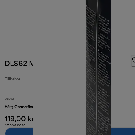
DLS62 Micro filtering bags
Tillbehör
DLS62
Färg
:
Ospecificerad
119,00 kr
*Moms ingår
Lägg till i kundvagnen