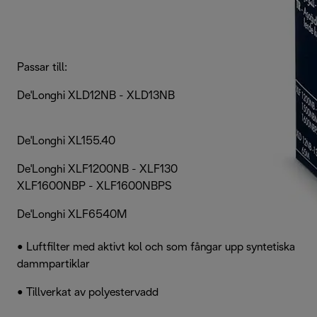
Passar till:
De'Longhi XLD12NB - XLD13NB - XLD15NBM - XLD65M
De'Longhi XL155.40
De'Longhi XLF1200NB - XLF1300NBP - XLF1500NBM -
XLF1600NBP - XLF1600NBPS
De'Longhi XLF6540M
• Luftfilter med aktivt kol och som fångar upp syntetiska
dammpartiklar
• Tillverkat av polyestervadd