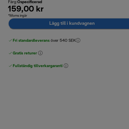
Färg
:
Ospecificerad
159,00 kr
*Moms ingår
Lägg till i kundvagnen
Fri standardleverans
över 540 SEK
Gratis returer
Fullständig tillverkargaranti