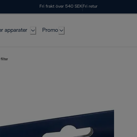
Fri frakt över 540 SEK
Fri retur
er apparater
Promo
filter