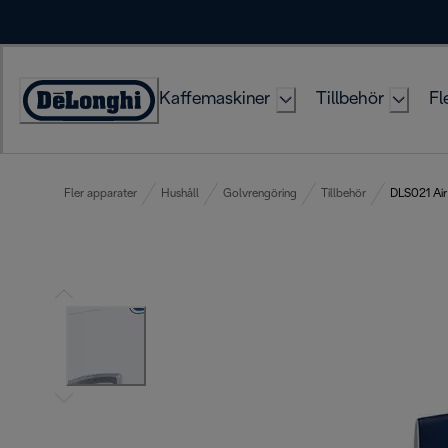
Skip
to
Content
Kaffemaskiner
Tillbehör
Fl
Accessibility
Statement
Fler apparater
Hushåll
Golvrengöring
Tillbehör
DLS021 Air 