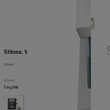
Stilosa, White
Stilosa
EC260.W
Färg
:
Vit