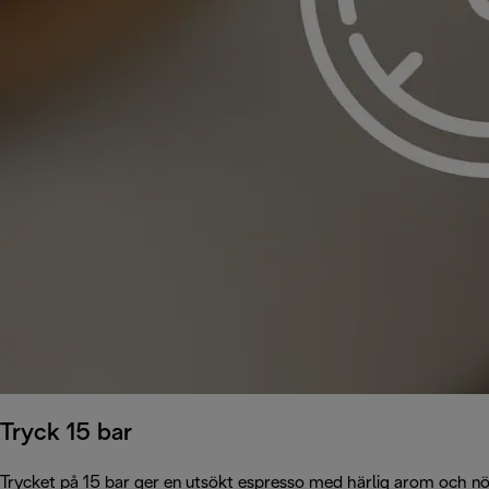
Tryck 15 bar
Trycket på 15 bar ger en utsökt espresso med härlig arom och n