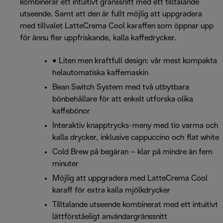
kombinerar ett intuitivt gränssnitt med ett tilltalande
utseende. Samt att den är fullt möjlig att uppgradera
med tillvalet LatteCrema Cool karaffen som öppnar upp
för ännu fler uppfriskande, kalla kaffedrycker.
• Liten men kraftfull design: vår mest kompakta
helautomatiska kaffemaskin
Bean Switch System med två utbytbara
bönbehållare för att enkelt utforska olika
kaffebönor
Interaktiv knapptrycks-meny med tio varma och
kalla drycker, inklusive cappuccino och flat white
Cold Brew på begäran – klar på mindre än fem
minuter
Möjlig att uppgradera med LatteCrema Cool
karaff för extra kalla mjölkdrycker
Tilltalande utseende kombinerat med ett intuitivt
lättförståeligt användargränssnitt