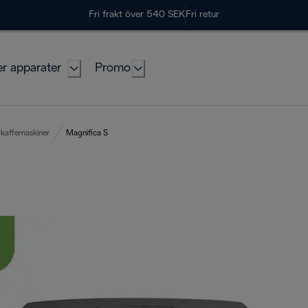
Fri frakt över 540 SEK
Fri retur
er apparater
Promo
kaffemaskiner
Magnifica S