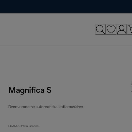
Magnifica S
Renoverade helautomatiska kaffemaskiner
ECAM22.110.W-second