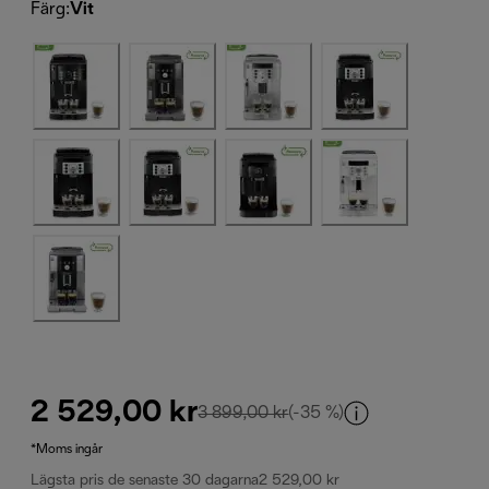
Färg
:
Vit
2 529,00 kr
ursprungligt pris 3 899,00
3 899,00 kr
(-35 %)
*Moms ingår
Lägsta pris de senaste 30 dagarna
2 529,00 kr