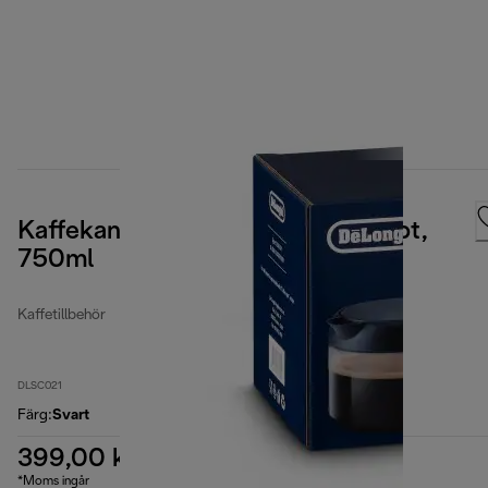
Kaffekanna för "Coffee pot" recept,
750ml
Kaffetillbehör
DLSC021
Färg
:
Svart
399,00 kr
*Moms ingår