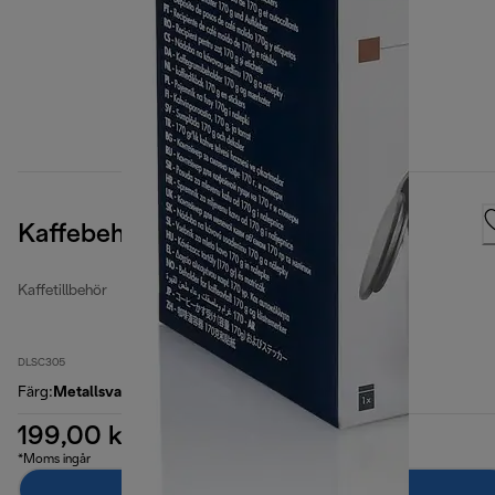
Kaffebehållare för malt kaffe
Kaffetillbehör
DLSC305
Färg
:
Metallsvart
199,00 kr
*Moms ingår
Lägg till i kundvagnen