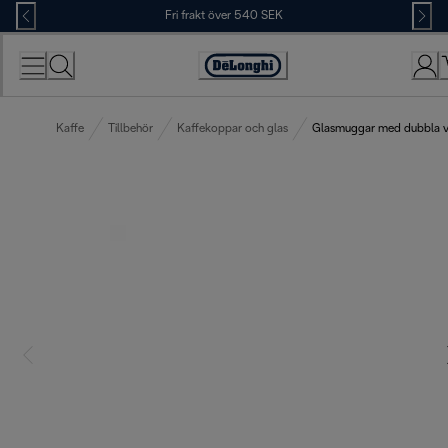
Skip
Fri frakt över 540 SEK
to
Content
Accessibility
Statement
Kaffe
Tillbehör
Kaffekoppar och glas
Glasmuggar med dubbla v