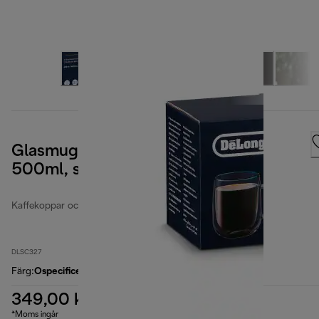
Glasmuggar med dubbla väggar,
500ml, set med 2
Kaffekoppar och glas
DLSC327
Färg
:
Ospecificerad
349,00 kr
*Moms ingår