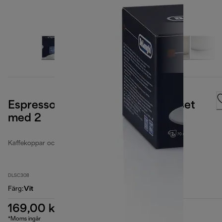
Espressokoppar i porslin, 70 ml, set
med 2
Kaffekoppar och glas
DLSC308
Färg
:
Vit
169,00 kr
*Moms ingår